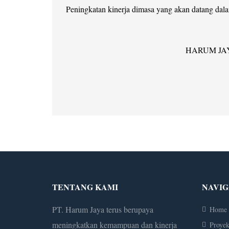
Peningkatan kinerja dimasa yang akan datang dal
HARUM JA
TENTANG KAMI
NAVIG
PT. Harum Jaya terus berupaya
Home
meningkatkan kemampuan dan kinerja
Proye