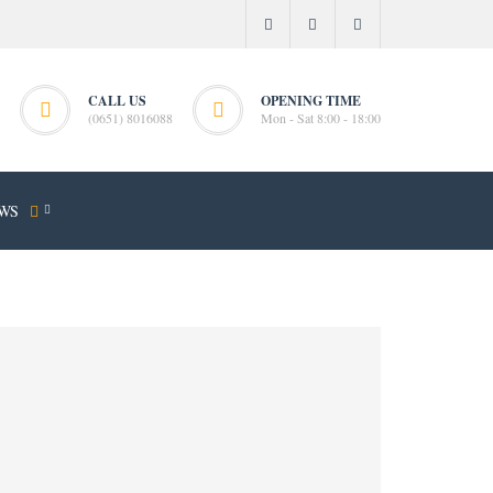
CALL US
OPENING TIME
(0651) 8016088
Mon - Sat 8:00 - 18:00
WS