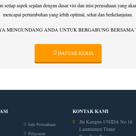
am setiap aspek sejalan dengan dasar visi dan misi perusahaan yang 
mencapai pertumbuhan yang lebih optimal, sehat dan berkelanjutan.
YA MENGUNDANG ANDA UNTUK BERGABUNG BERSAMA TI
DAFTAR KERJA
ASI
KONTAK KAMI
Jln Kampus UNIDA No 16
Info Perusahaan
Lamteumen Timur
k
Pelayanan