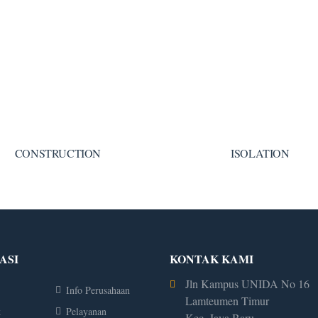
CONSTRUCTION
ISOLATION
ASI
KONTAK KAMI
Jln Kampus UNIDA No 16
Info Perusahaan
Lamteumen Timur
k
Pelayanan
Kec. Jaya Baru