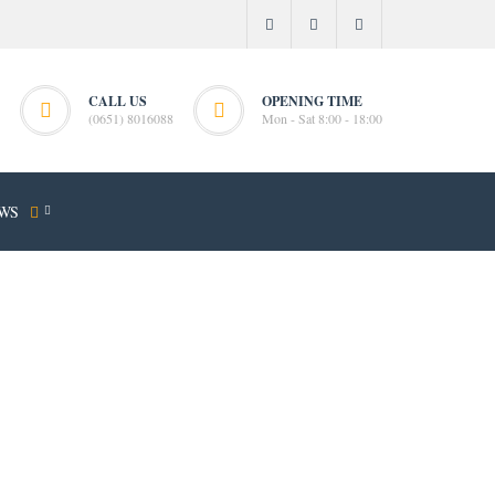
CALL US
OPENING TIME
(0651) 8016088
Mon - Sat 8:00 - 18:00
WS