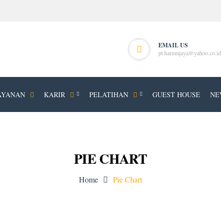
EMAIL US
pt.harumjaya@yahoo.co.id
AYANAN
KARIR
PELATIHAN
GUEST HOUSE
NE
PIE CHART
Home
Pie Chart