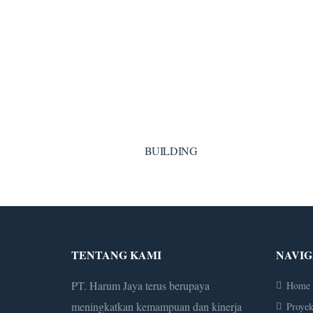
BUILDING
TENTANG KAMI
NAVIG
PT. Harum Jaya terus berupaya
Home
meningkatkan kemampuan dan kinerja
Proye