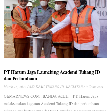
PT Harum Jaya Launching Academi Tukang ID
dan Perlombaan
March 16, 2022
AKADEMI TUKANG ID
,
KEGIATAN
0 Comments
GEMARNEWS.COM , BANDA ACEH – PT. Harum Jaya
melaksanakan kegiatan Academi Tukang ID dan perlombaan
tukang yang berlangsung di Desa Lamjabat, Kecamatan Meuraxa,