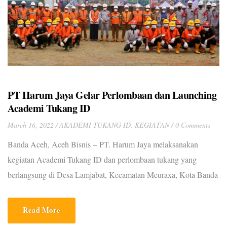
PT Harum Jaya Gelar Perlombaan dan Launching
Academi Tukang ID
March 16, 2022
AKADEMI TUKANG ID
,
KEGIATAN
0 Comments
Banda Aceh, Aceh Bisnis – PT. Harum Jaya melaksanakan
kegiatan Academi Tukang ID dan perlombaan tukang yang
berlangsung di Desa Lamjabat, Kecamatan Meuraxa, Kota Banda
Aceh pada Senin (14/03/2022). Kegiatan Academi Tukang ID
yang berlangsung selama 41 hari sejak tanggal 14 Maret sampai
Read More
dengan 23 April 2022, itu dibuka oleh Asisten Perekonomian dan