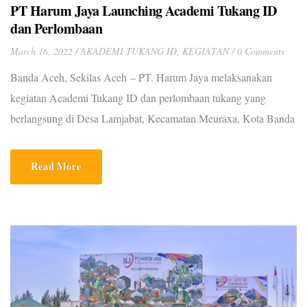
PT Harum Jaya Launching Academi Tukang ID
dan Perlombaan
March 16, 2022
AKADEMI TUKANG ID
,
KEGIATAN
0 Comments
Banda Aceh, Sekilas Aceh – PT. Harum Jaya melaksanakan
kegiatan Academi Tukang ID dan perlombaan tukang yang
berlangsung di Desa Lamjabat, Kecamatan Meuraxa, Kota Banda
Aceh pada Senin (14/03/2022). Kegiatan Academi Tukang ID
yang berlangsung selama 41 hari sejak tanggal 14 Maret sampai
Read More
dengan 23 April 2022, itu dibuka oleh Asisten Perekonomian dan
Pembangunan Setda Aceh, […]