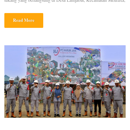
Kota Banda Aceh pada Senin (14/03/2022). Kegiatan Academi
Tukang ID yang berlangsung selama 41 hari sejak tanggal 14
Read More
Maret sampai dengan 23 April 2022, itu dibuka oleh Asisten
Perekonomian dan Pembangunan Setda Aceh, JunaidiKegiatan
[…]