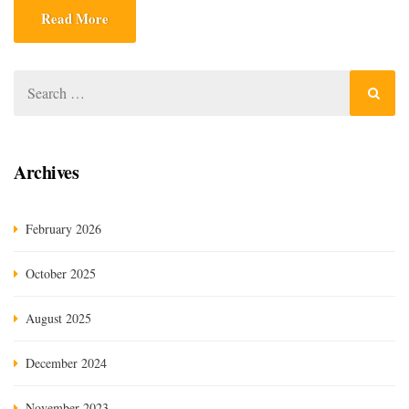
gedung BPBD Kota Banda Aceh, Rabu (14/7/2021)
Read More
SERAMBINEWS.COM, BANDA ACEH – Wakil Wali
Kota Banda Aceh, Zainal Arifin, pada […]
Archives
February 2026
October 2025
August 2025
December 2024
November 2023