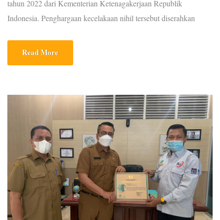
tahun 2022 dari Kementerian Ketenagakerjaan Republik
Indonesia. Penghargaan kecelakaan nihil tersebut diserahkan
langsung oleh Menteri Keternagakerjaan RI, Dr. Hj. Ida Fauziyah,
M.Si kepada 3 Perusahaan perwakilan dan Direktur Utama PT.
Read More
Harum Jaya, Mansur S hadir langsung di Hotel Bidakara, Jakarta,
Selasa (24/05/2022). Penghargaan itu diberikan berdasarkan […]