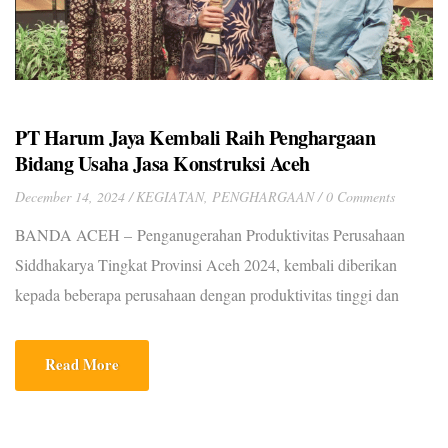
PT Harum Jaya Kembali Raih Penghargaan
Bidang Usaha Jasa Konstruksi Aceh
December 14, 2024
KEGIATAN
,
PENGHARGAAN
0 Comments
BANDA ACEH – Penganugerahan Produktivitas Perusahaan
Siddhakarya Tingkat Provinsi Aceh 2024, kembali diberikan
kepada beberapa perusahaan dengan produktivitas tinggi dan
berhasil mempertahankannya serta memiliki daya saing di tingkat
provinsi. Salah satunya PT Harum Jaya, yang merupakan satu-
Read More
satunya perusahaan bergerak dibidang jasa konstruksi swasta di
Aceh dengan Predikat Unggul. Acara ini berlangsung di Hermes
Palace Hotel pada […]