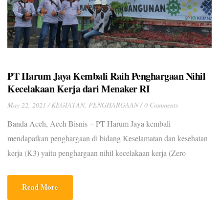
PT Harum Jaya Kembali Raih Penghargaan Nihil
Kecelakaan Kerja dari Menaker RI
May 22, 2021
KEGIATAN
,
PENGHARGAAN
0 Comments
Banda Aceh, Aceh Bisnis – PT Harum Jaya kembali
mendapatkan penghargaan di bidang Keselamatan dan kesehatan
kerja (K3) yaitu penghargaan nihil kecelakaan kerja (Zero
Accident Award) dari Kementrian Ketenagakerjaan Republik
Indonesia. Penyerahan penghargaan K3 Nasional Tahun 2021 ini
Read More
dilaksanakan secara Virtual (Daring) di Ruang Birawa, Hotel
Bidakara, Jakarta Selatan pada tanggal 28 April 2021 lalu.