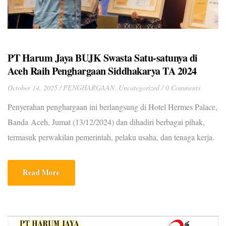
PT Harum Jaya BUJK Swasta Satu-satunya di
Aceh Raih Penghargaan Siddhakarya TA 2024
October 14, 2025
PENGHARGAAN
,
Uncategorized
0 Comments
Penyerahan penghargaan ini berlangsung di Hotel Hermes Palace,
Banda Aceh, Jumat (13/12/2024) dan dihadiri berbagai pihak,
termasuk perwakilan pemerintah, pelaku usaha, dan tenaga kerja.
SERAMBINEWS.COM, BANDA ACEH – Penganugerahan
Produktivitas Perusahaan Siddhakarya Tingkat
Read More
Provinsi Aceh tahun 2024, kembali diberikan kepada beberapa
perusahaan dengan produktivitas tinggi dan berhasil
mempertahankan tingkat produktivitas serta daya saing di tingkat