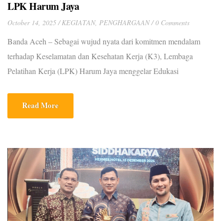
LPK Harum Jaya
October 14, 2025
KEGIATAN
,
PENGHARGAAN
0 Comments
Banda Aceh – Sebagai wujud nyata dari komitmen mendalam
terhadap Keselamatan dan Kesehatan Kerja (K3), Lembaga
Pelatihan Kerja (LPK) Harum Jaya menggelar Edukasi
Penanggulangan Kebakaran dan Keselamatan di Rukoh, sebuah
kawasan padat penduduk di perbatasan Banda Aceh dan Aceh
Read More
Besar. Kegiatan ini merupakan cerminan dari budaya keselamatan
yang telah membawa PT. Harum Jaya meraih penghargaan […]