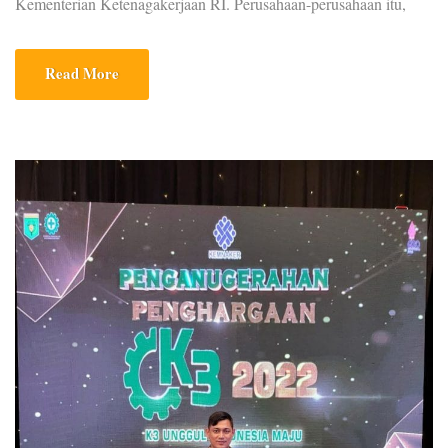
Kementerian Ketenagakerjaan RI. Perusahaan-perusahaan itu,
mulai perusahaan sedang hingga besar perusahaan swasta hingga
BUMN. Perusahaan swasta yang bergerak di bidang Konstruksi
Read More
ada PT Harum Jaya, satu satu perusahaan di Aceh yang diundang
langsung oleh Kementrian Ketenagakerjaan untuk hadir ke
Jakarta pada acara […]