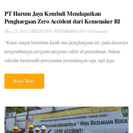
PT Harum Jaya Kembali Mendapatkan
Penghargaan Zero Accident dari Kemenaker RI
May 22, 2021
KEGIATAN
,
PENGHARGAAN
0 Comments
“Kami sangat berterima kasih atas penghargaan ini, pada dasarnya
pengembangan program-program safety di perusahaan, bukan
sekedar memenuhi persyaratan perundangan saja, tapi juga
sebagai wujud tanggung-jawab moral sebagai pengelola
perusahaan dalam memberikan perlindungan terhadap pekerja,”
Read More
kata Mansur saat mendapatkan penghargaan tersebut.
SERAMBINEWS.COM, BANDA ACEH – PT Harum Jaya
kembali mendapatkan penghargaan di bidang Keselamatan dan
kesehatan kerja(K3) […]