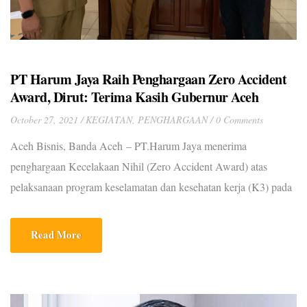
PT Harum Jaya Raih Penghargaan Zero Accident
Award, Dirut: Terima Kasih Gubernur Aceh
October 27, 2021
KEGIATAN
,
PENGHARGAAN
0 Comments
Aceh Bisnis, Banda Aceh – PT.Harum Jaya menerima
penghargaan Kecelakaan Nihil (Zero Accident Award) atas
pelaksanaan program keselamatan dan kesehatan kerja (K3) pada
Februari 2021 lalu. Penghargaan tersebut diserahkan oleh
Gubernur Aceh H. Nova Iriansyah melalui Kabid Pengawasan
Read More
Ketenagakerjaan, Dinas Tenaga Kerja dan Mobilitas Penduduk
Aceh, Erwin Ferdinansyah kepada Direktur PT Harum Jaya,
Wahyudi Alsyanuri pada […]