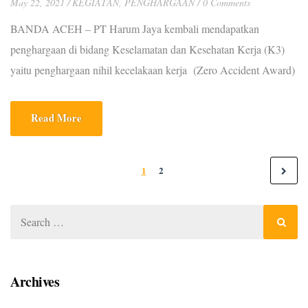
May 22, 2021
KEGIATAN
,
PENGHARGAAN
0 Comments
BANDA ACEH – PT Harum Jaya kembali mendapatkan
penghargaan di bidang Keselamatan dan Kesehatan Kerja (K3)
yaitu penghargaan nihil kecelakaan kerja (Zero Accident Award)
dari Kementerian Ketenagakerjaan R.I. Penyerahan penghargaan
K3 Nasional tahun 2021 ini dilaksanakan secara virtual (Daring)
Read More
di Ruang Birawa, Hotel Bidakara, Jakarta Selatan, belum lama
ini. Kepala Dinas Tenaga Kerja dan Mobilitas […]
1
2
Archives