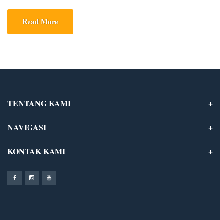
berhasil mempertahankannya serta memiliki daya saing di tingkat
provinsi. Salah satunya PT Harum Jaya, yang merupakan satu-
Read More
satunya perusahaan bergerak dibidang jasa konstruksi swasta di
Aceh dengan Predikat Unggul. Acara ini berlangsung di Hermes
Palace Hotel pada […]
TENTANG KAMI
NAVIGASI
KONTAK KAMI