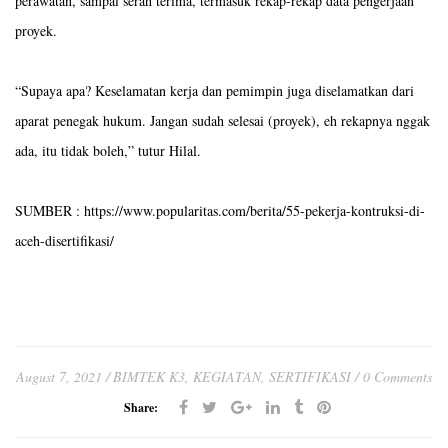
perawatan, sampai serah terima, termasuk rekap-rekap data pengerjaan
proyek.
“Supaya apa? Keselamatan kerja dan pemimpin juga diselamatkan dari
aparat penegak hukum. Jangan sudah selesai (proyek), eh rekapnya nggak
ada, itu tidak boleh,” tutur Hilal.
SUMBER : https://www.popularitas.com/berita/55-pekerja-kontruksi-di-
aceh-disertifikasi/
August 7, 2021
BIMTEK K3
,
KEGIATAN
,
SERTIFIKASI
0 Comments
Share: